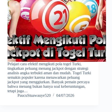
Pelajari cara efektif mengikuti pola togel Turki,
tingkatkan peluang menang jackpot dengan strategi
analisis angka terbukti aman dan mudah. Togel Turki
semakin populer karena menawarkan peluang
jackpot yang menggiurkan. Banyak pemain percaya
bahwa menang bukan hanya soal keberuntungan,
tetapi juga…
PaucuStuawauye520
04/07/2026