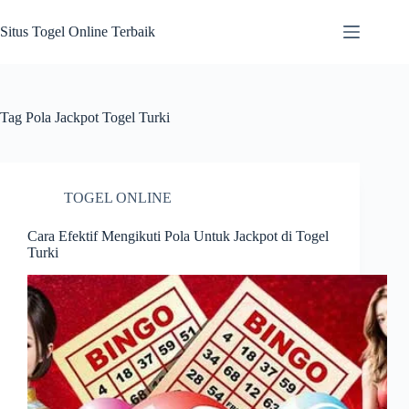
Skip
to
Situs Togel Online Terbaik
content
Tag
Pola Jackpot Togel Turki
TOGEL ONLINE
Cara Efektif Mengikuti Pola Untuk Jackpot di Togel
Turki