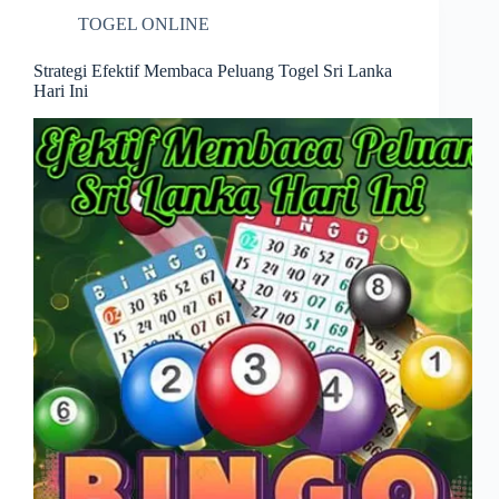
TOGEL ONLINE
Strategi Efektif Membaca Peluang Togel Sri Lanka
Hari Ini