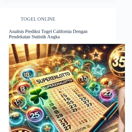
TOGEL ONLINE
Analisis Prediksi Togel California Dengan
Pendekatan Statistik Angka