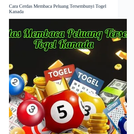
Cara Cerdas Membaca Peluang Tersembunyi Togel
Kanada