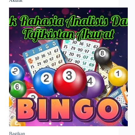
Akurat
Bagikan