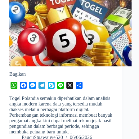
Bagikan
W
F
M
T
S
L
X
S
h
a
e
e
k
i
h
Togel Polandia semakin diperhatikan dalam analisis
a
c
s
l
y
n
a
angka modern karena data yang tersedia mudah
t
e
s
e
p
e
r
diakses melalui berbagai platform digital.
s
b
e
g
e
e
Perkembangan teknologi informasi membuat banyak
A
o
n
r
pengamat angka kini dapat melihat rekam jejak hasil
pengundian dalam berbagai periode, sehingga
p
o
g
a
membuka peluang baru untuk…
p
k
e
m
PaucuStuawauye520
06/06/2026