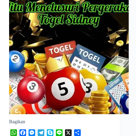
Bagikan
W
F
M
T
S
L
X
S