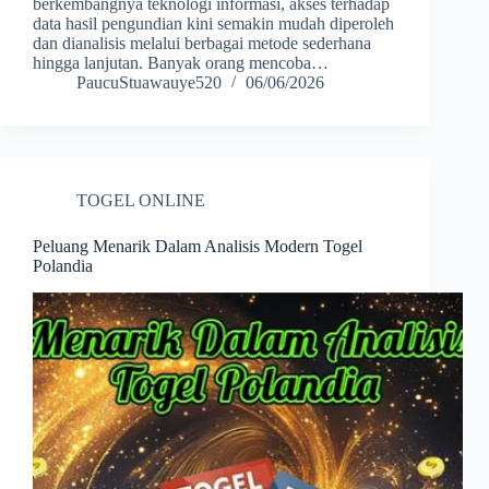
berkembangnya teknologi informasi, akses terhadap
A
o
n
r
data hasil pengundian kini semakin mudah diperoleh
dan dianalisis melalui berbagai metode sederhana
p
o
g
a
hingga lanjutan. Banyak orang mencoba…
p
k
e
m
PaucuStuawauye520
06/06/2026
r
TOGEL ONLINE
Peluang Menarik Dalam Analisis Modern Togel
Polandia