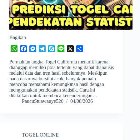
Bagikan
W
F
M
T
S
L
X
S
h
a
e
e
k
i
h
Permainan angka Togel California menarik karena
a
c
s
l
y
n
a
dianggap memiliki pola tertentu yang dapat dianalisis
t
e
s
e
p
e
r
melalui data dan tren hasil sebelumnya. Meskipun
s
b
e
g
e
e
pada dasarnya bersifat acak, banyak pemain
A
o
n
r
mencoba memahami kemungkinan hasil dengan
menggunakan pendekatan statistik. Cara ini
p
o
g
a
dilakukan untuk membaca kecenderungan…
p
k
e
m
PaucuStuawauye520
04/08/2026
r
TOGEL ONLINE