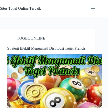
Skip
to
Situs Togel Online Terbaik
content
TOGEL ONLINE
Strategi Efektif Mengamati Distribusi Togel Prancis