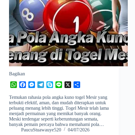
Bagikan
W
F
M
T
S
L
X
S
h
a
e
e
k
i
h
Temukan rahasia pola angka kuno togel Mesir yang
a
c
s
l
y
n
a
terbukti efektif, aman, dan mudah diterapkan untuk
t
e
s
e
p
e
r
peluang menang lebih tinggi. Togel Mesir telah lama
s
b
e
g
e
e
menjadi permainan yang memikat banyak orang.
A
o
n
r
Meski terdengar seperti keberuntungan semata,
banyak pemain percaya bahwa memahami pola…
p
o
g
a
PaucuStuawauye520
04/07/2026
p
k
e
m