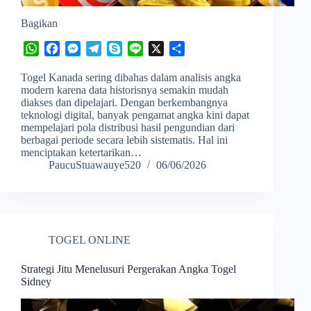
Bagikan
W
F
M
T
S
L
X
S
h
a
e
e
k
i
h
Togel Kanada sering dibahas dalam analisis angka
a
c
s
l
y
n
a
modern karena data historisnya semakin mudah
t
e
s
e
p
e
r
diakses dan dipelajari. Dengan berkembangnya
s
b
e
g
e
e
teknologi digital, banyak pengamat angka kini dapat
A
o
n
r
mempelajari pola distribusi hasil pengundian dari
berbagai periode secara lebih sistematis. Hal ini
p
o
g
a
menciptakan ketertarikan…
p
k
e
m
PaucuStuawauye520
06/06/2026
r
TOGEL ONLINE
Strategi Jitu Menelusuri Pergerakan Angka Togel
Sidney