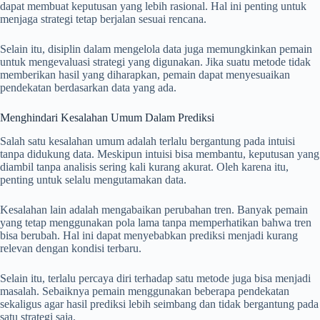
dapat membuat keputusan yang lebih rasional. Hal ini penting untuk
menjaga strategi tetap berjalan sesuai rencana.
Selain itu, disiplin dalam mengelola data juga memungkinkan pemain
untuk mengevaluasi strategi yang digunakan. Jika suatu metode tidak
memberikan hasil yang diharapkan, pemain dapat menyesuaikan
pendekatan berdasarkan data yang ada.
Menghindari Kesalahan Umum Dalam Prediksi
Salah satu kesalahan umum adalah terlalu bergantung pada intuisi
tanpa didukung data. Meskipun intuisi bisa membantu, keputusan yang
diambil tanpa analisis sering kali kurang akurat. Oleh karena itu,
penting untuk selalu mengutamakan data.
Kesalahan lain adalah mengabaikan perubahan tren. Banyak pemain
yang tetap menggunakan pola lama tanpa memperhatikan bahwa tren
bisa berubah. Hal ini dapat menyebabkan prediksi menjadi kurang
relevan dengan kondisi terbaru.
Selain itu, terlalu percaya diri terhadap satu metode juga bisa menjadi
masalah. Sebaiknya pemain menggunakan beberapa pendekatan
sekaligus agar hasil prediksi lebih seimbang dan tidak bergantung pada
satu strategi saja.