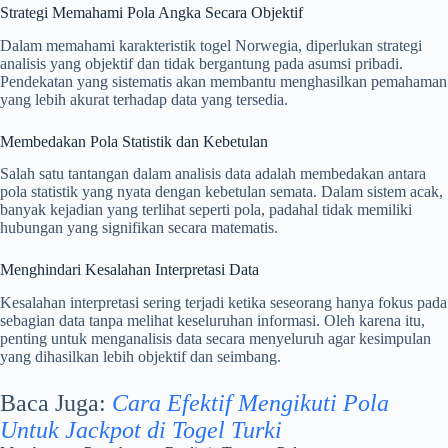
Strategi Memahami Pola Angka Secara Objektif
Dalam memahami karakteristik togel Norwegia, diperlukan strategi
analisis yang objektif dan tidak bergantung pada asumsi pribadi.
Pendekatan yang sistematis akan membantu menghasilkan pemahaman
yang lebih akurat terhadap data yang tersedia.
Membedakan Pola Statistik dan Kebetulan
Salah satu tantangan dalam analisis data adalah membedakan antara
pola statistik yang nyata dengan kebetulan semata. Dalam sistem acak,
banyak kejadian yang terlihat seperti pola, padahal tidak memiliki
hubungan yang signifikan secara matematis.
Menghindari Kesalahan Interpretasi Data
Kesalahan interpretasi sering terjadi ketika seseorang hanya fokus pada
sebagian data tanpa melihat keseluruhan informasi. Oleh karena itu,
penting untuk menganalisis data secara menyeluruh agar kesimpulan
yang dihasilkan lebih objektif dan seimbang.
Baca Juga:
Cara Efektif Mengikuti Pola
Untuk Jackpot di Togel Turki