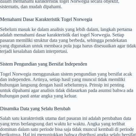
dalam memahami karakteristik togel Norwegia secara objektif,
sistematis, dan mudah dipahami.
Memahami Dasar Karakteristik Togel Norwegia
Sebelum masuk ke dalam analisis yang lebih dalam, langkah pertama
adalah memahami dasar karakteristik dari togel Norwegia. Setiap
pasaran memiliki struktur data yang berbeda, sehingga pendekatan
yang digunakan untuk membaca pola juga harus disesuaikan agar tidak
terjadi kesalahan dalam interpretasi.
Sistem Pengundian yang Bersifat Independen
Togel Norwegia menggunakan sistem pengundian yang bersifat acak
dan independen. Artinya, setiap hasil yang muncul tidak memiliki
hubungan langsung dengan hasil sebelumnya. Prinsip ini penting
untuk dipahami agar analisis tidak didasarkan pada asumsi bahwa ada
hubungan pasti antar angka yang keluar.
Dinamika Data yang Selalu Berubah
Salah satu karakteristik utama dari pasaran ini adalah perubahan data
yang terus berlangsung dari waktu ke waktu. Angka yang terlihat
dominan dalam satu periode bisa saja tidak muncul kembali di periode
berikutnya. Hal ini menunjukkan bahwa distribusi angka selalu bersifat