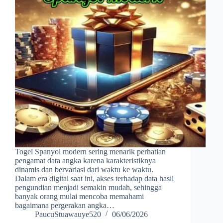
Togel Spanyol modern sering menarik perhatian
pengamat data angka karena karakteristiknya
dinamis dan bervariasi dari waktu ke waktu.
Dalam era digital saat ini, akses terhadap data hasil
pengundian menjadi semakin mudah, sehingga
banyak orang mulai mencoba memahami
bagaimana pergerakan angka…
PaucuStuawauye520
06/06/2026