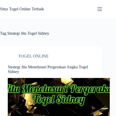
Skip
to
Situs Togel Online Terbaik
content
Tag
Strategi Jitu Togel Sidney
TOGEL ONLINE
Strategi Jitu Menelusuri Pergerakan Angka Togel
Sidney